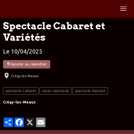
Spectacle Cabaret et
Variétés
Le 10/04/2025
Ajouter au calendrier
Crégy-les-Meaux
spectacle Cabaret
repas-spectacle
spectacle dansant
Crégy-les-Meaux
Partager
Facebook
X
Email